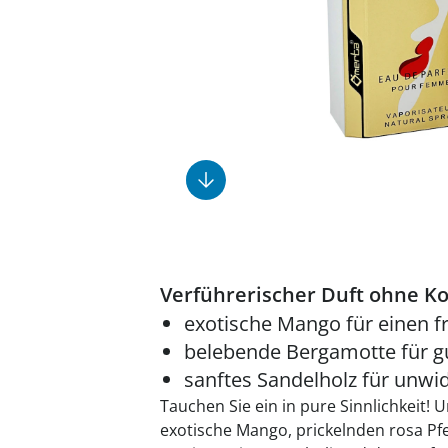
Fußpflegeprodukte
Geschenkideen
Elektromobile
Massage-Produkte
Herrenschuhe
Hausapotheke
Toilettenstühle
Ohrreiniger
Insektenabwehr
Ess- & Trinkhilfen
Sesselschoner
Mützen & Hüte
Kälte- & Wärmetherapie
Urinflaschen &
Nachttöpfe
Parfüm
Kleinmöbel
‎ Alle Anzeigen
‎ Alle Anzeigen
‎ Alle Anzeigen
‎ Alle Anzeigen
‎ Alle Anzeigen
Verführerischer Duft ohne 
exotische Mango für einen fr
belebende Bergamotte für g
sanftes Sandelholz für unw
Tauchen Sie ein in pure Sinnlichkeit!
exotische Mango, prickelnden rosa Pf