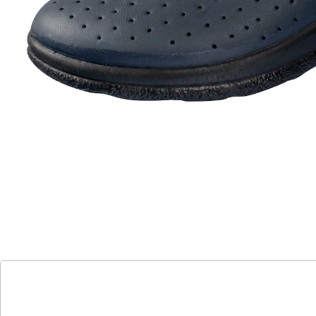
Alternativprodukt
Zu diesem Artikel haben wir eine Alternative gefunden,
die Sie interessieren könnte:
Leder-Pantolette "Hallux"
(39)
Einzelpreis:
29,99 €
Ein tolles Tragegefühl!
dämpfende Laufsohle
Lüftungslöcher im Obermaterial
echtes Leder für ein angenehmes