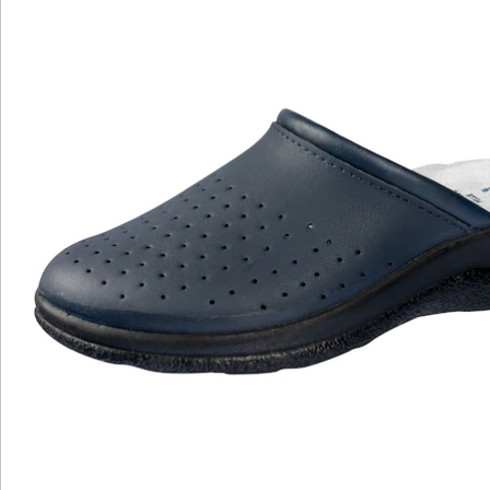
Fußklima
Diese Leder-Pantolette wird garantiert Ihr neuer
Lieblingsschuh! Die Laufsohle dämpft jeden Schritt und
macht langes Stehen und Gehen ohne Probleme mit.
Die Lüftungslöcher im Obermaterial sorgen für ein
angenehmes Fußklima. So erleben Ihre Füße Tag für
Tag wohltuenden Komfort.
Details
Hinweise & Hersteller
Bewertungen