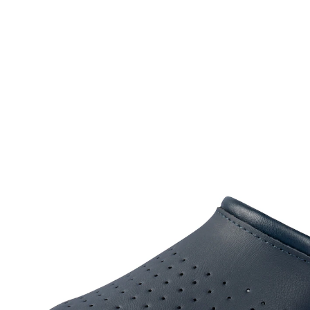
24,99 €
inkl. MwSt. und zzgl.
Versandkosten
Variante
blau
Größe
In den Warenkorb
Sofort lieferbar - in 2-3 Werktagen bei Ihnen