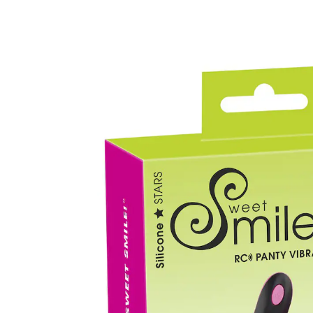
UVP 64,95 €
30,99 €
inkl. MwSt. und zzgl.
Versandkosten
In den Warenkorb
Sofort lieferbar - in 2-3 Werktagen bei Ihnen
🤫
Diskrete Lieferung
Alternativprodukt
Zu diesem Artikel haben wir eine Alternative gefunden,
die Sie interessieren könnte:
You2Toys
Stoßvibrator Natural Thrusting Vibe
Einzelpreis: