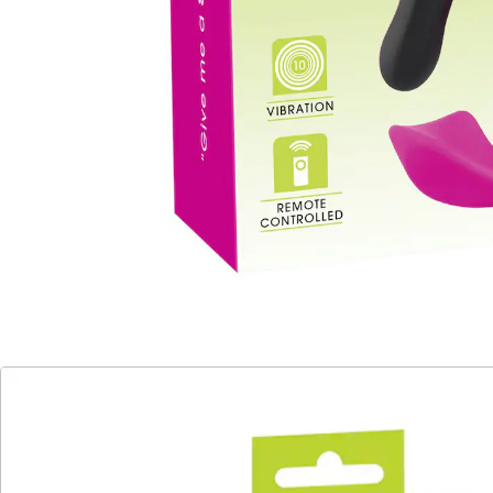
UVP 121,00 €
46,99 €
Ihr diskreter Begleiter für unaufhörliche
Lustmomente
subtiles Design
erhabene Auflegefläche
10 kraftvolle Vibrationsmodi
steuerbar per Fernbedienung
diskret im Slip tragbar
Der Panty Vibrator ist ein intensiver
Rundumverwöhner, der diskret in Ihrem Slip Platz
findet. Dieses subtiles Gerät bietet eine erhabene
Auflegefläche für die Schamlippen und einen
penisförmigen Schaft mit ausgeprägter Eichel, um