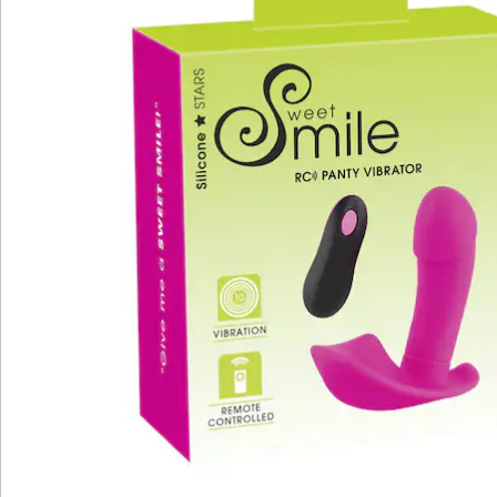
Klitoris, Vagina und G-Punkt gleichzeitig zu stimulieren.
Mit 10 kraftvollen Vibrationsmodi, steuerbar per
Knopfdruck oder Fernbedienung, garantiert dieses
Gerät unaufhörliche Lustmomente. Der Panty Vibrator
ist wiederaufladbar mittels des beiliegenden USB-
Kabels und wird inklusive Batterien für die
Fernbedienung geliefert.
Batteriehinweis:
Batterien sind im Lieferumfang enthalten. (Lithium-
Ionen-Akku x 1)
Details
Hinweise & Hersteller