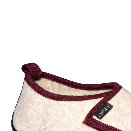
UVP 69,95 €
31,49 €
inkl. MwSt. und zzgl.
Versandkosten
Größe
In den Warenkorb
Sofort lieferbar - in 2-3 Werktagen bei Ihnen
flexible Sohle – für eine natürliche
Bewegungsfreiheit
Bequeme Hausschuhe aus Filz mit Klettverschluss