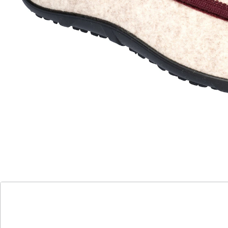
oder zum schlupfen. Dank der rutschhemmenden,
flexiblen Gummi-Laufsohle ist auch ein kurzer Gang
nach draußen kein Problem.
Details
Hinweise & Hersteller
Bewertungen
Katalog bestellen