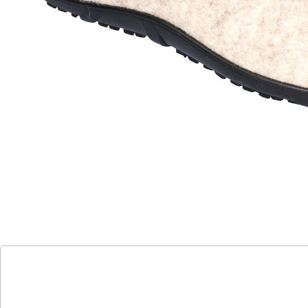
Bequeme Hausschuhe aus Filz mit Klettverschluss
oder zum schlupfen. Dank der rutschhemmenden,
flexiblen Gummi-Laufsohle ist auch ein kurzer Gang
nach draußen kein Problem.
Details
Hinweise & Hersteller
Bewertungen