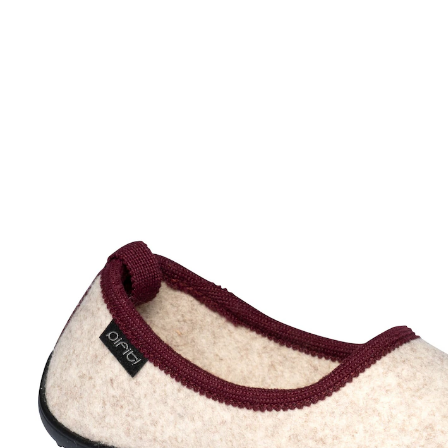
UVP 56,95 €
ab
26,99 €
inkl. MwSt. und zzgl.
Versandkosten
Größe
In den Warenkorb
Sofort lieferbar - in 2-3 Werktagen bei Ihnen
flexible Sohle – für eine natürliche
Bewegungsfreiheit