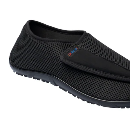
natürliches Laufgefühl, während das elastische 3D-
Netz einen optimalen Halt und Komfort gewährleistet.
Der großflächige Klettverschluss ermöglicht einen
mühelosen Einstieg und die abgerundeten Kanten
sorgen für zusätzliche Sicherheit. Perfekt für
Diabetiker und alle, die maximalen Komfort suchen.
Details
Hinweise & Hersteller
Bewertungen