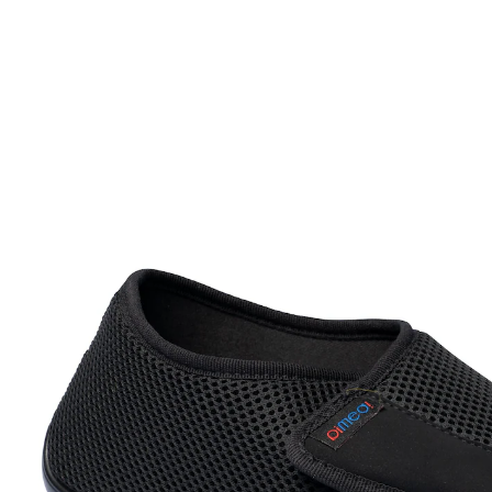
ab
30,39 €
inkl. MwSt. und zzgl.
Versandkosten
Größe
In den Warenkorb
Sofort lieferbar - in 2-3 Werktagen bei Ihnen
Alternativprodukt
Zu diesem Artikel haben wir eine Alternative gefunden,
die Sie interessieren könnte: