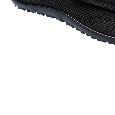
PROMED
Verbandschuh Sani Soft-D
(15)
Einzelpreis:
UVP 59,95 €
50,99 €
Maximaler Komfort für empfindliche Füße!
innovative Barfußsohle für Natürlichkeit
großflächiger Klettverschluss für
einfaches Anziehen
abgerundete Kanten für zusätzliche
Sicherheit
ideal für Diabetiker und Komfortsuchende
Verbandschuh Otto wurde extra für empfindliche Füße
entwickelt. Die innovative Barfußsohle sorgt für ein