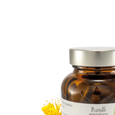
UVP 17,50 €
15,49 €
1 kg = 283,18 €
inkl. MwSt. und zzgl.
Versandkosten
In den Warenkorb
Sofort lieferbar - in 2-3 Werktagen bei Ihnen
Die Wechseljahre – eine Zeit von (hormonellen)
Veränderungen
Nahrungsergänzungsmittel aus
Yamswurzel, Rotklee und Salbei
B6 zur Regulierung der Hormontätigkeit
B12, Folat und Eisen zur Verringerung von