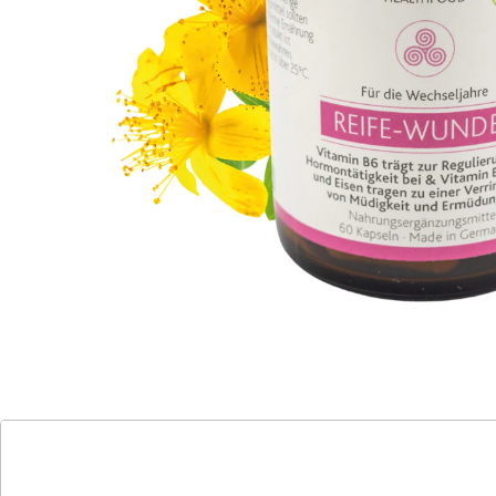
Müdigkeit und Ermüdung
Eine Balance zwischen Hormonen und dem Inneren ist
wichtig für das tägliche Wohlergehen. Durch eine
gesunde und ausgewogene Ernährung, aber auch
durch die Reduktion von Stress können wir dafür
sorgen, dass die Hormone in Balance bleiben.
Das Reife-Wunder wurde speziell für die Wechseljahre
konzipiert und enthält sorgfältig ausgewählte Pflanzen
Extrakte, unter anderem aus Yamswurzel, Rotklee und
Salbei. Dabei bauen wir auf das jahrhundertealte
Wissen aus der natürlichen Frauenheilkunde.
Ausgewähle B-Vitamine (B6, Folat-B9 und B12)
unterstützen den Körper bei der Bildung roter
Blutkörperchen und Hormonen, bei der Regulierung
der Hormontätigkeit, bei der psychischen Funktion,
dem Energiestoffwechsel und im Nervensystem.