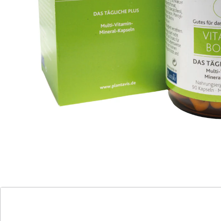
mit dem exklusivem ZellschutzKomplex
Hochwertige Nährstoffe, Vitamine und Mineralien
bilden die Grundlage für körperliche und geistige
Gesundheit, für Kraft und Vitalität, sowie für ein
gesundes Immunsystem und eine hohe
Widerstandskraft.
Die VitaminBombe Kapseln enthalten eine sorgfältig
aufeinander abgestimmte Kombination aus den
Vitaminen C, E und K1, den Vitaminen des B-Komplexes
sowie wichtige Mineralstoffe und Spurelemente, von
Calcium bis Zink. Abgerundet wird die Formel durch
speziell entwickelten ZellschutzKomplex.
Details
Hinweise & Hersteller