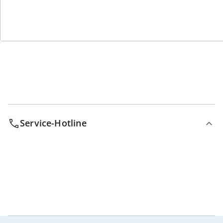
Wir sind für Sie da
Bestell-Hotline
Service-Hotline