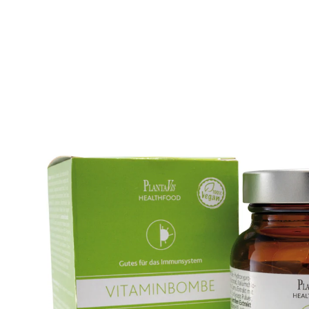
UVP 23,90 €
16,49 €
1 kg = 354,62 €
inkl. MwSt. und zzgl.
Versandkosten
In den Warenkorb
Sofort lieferbar - in 2-3 Werktagen bei Ihnen
Rundumversorgung mit Vitaminen und
Mineralien in einem Präparat
Nahrungsergänzungsmittel zur Rundum-
Versorgung
hochwertige Nährstoffe, Vitamine und
Mineralien