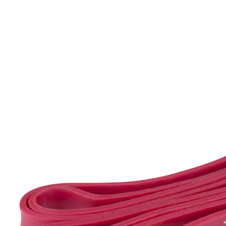
9,99 €
inkl. MwSt. und zzgl.
Versandkosten
In den Warenkorb
Sofort lieferbar - in 2-3 Werktagen bei Ihnen
kann das Gleichgewicht verbessern
Ganzkörper- Krafttraining
Durch gezielten Widerstand ist das Band besonders
effektiv für Kraft- und Muskelaufbau. Ideal für die
Rehabilitation.