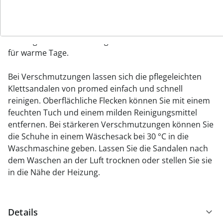
ergonomisch geformte PU-Laufsohle kein Profil, was
leichte Drehungen auf der Stelle ermöglicht. Das blaue
Obermaterial aus Stretch-Micro-Velours ist leicht und
atmungsaktiv. Dadurch eignen sich die Sandalen auch
für warme Tage.
Bei Verschmutzungen lassen sich die pflegeleichten
Klettsandalen von promed einfach und schnell
reinigen. Oberflächliche Flecken können Sie mit einem
feuchten Tuch und einem milden Reinigungsmittel
entfernen. Bei stärkeren Verschmutzungen können Sie
die Schuhe in einem Wäschesack bei 30 °C in die
Waschmaschine geben. Lassen Sie die Sandalen nach
dem Waschen an der Luft trocknen oder stellen Sie sie
in die Nähe der Heizung.
Details