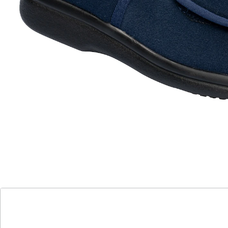
Atmungsaktives Material
Offener Zehenbereich
Ergonomische Form
Bequeme Laufsohle
SOFTSTEP-Sohlenkonzept
Bei Fußproblemen ist das Tragen normaler Schuhe
häufig mit Schmerzen verbunden oder schlichtweg
nicht möglich. Das ist besonders oft bei Beschwerden
im Vorderfußbereich wie Hammerzehen, einem Hallux
valgus oder Hallux rigidus der Fall. Aber auch bei
akuten Entzündungen, Schwellungen, diabetischen
oder bandagierten Füßen und Füßen, die im
Tagesverlauf anschwellen, fällt das Anziehen
herkömmlicher Straßenschuhe schwer. Eine
fußfreundliche Lösung ist die 2-Klettsandale D1
Theramed von promed. Die Sandale lässt sich durch
Klettverschlüsse an Vorderfuß und Rist vollständig