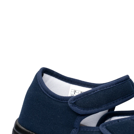
29,49 €
ab
28,29 €
inkl. MwSt. und zzgl.
Versandkosten
Größe
In den Warenkorb
Sofort lieferbar - in 2-3 Werktagen bei Ihnen
Leichter Verbandschuh mit hohem
Tragekomfort
Mit zwei Klettverschlüssen