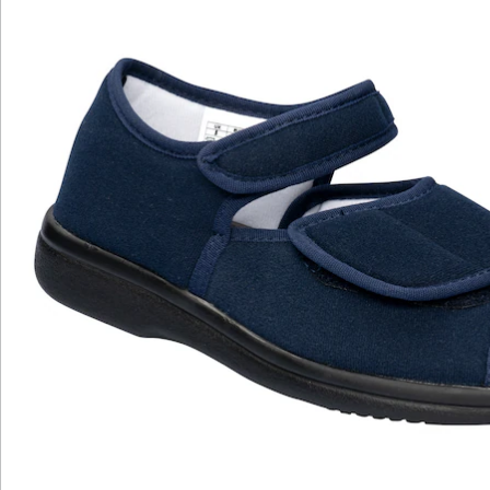
öffnen, was ein beschwerdefreies Ein- und Aussteigen
ermöglicht. Nach dem Anziehen lassen sich die
Klettverschlüsse so verschließen, dass nichts drückt
oder schmerzt. Schwellen die Füße im Laufe des Tages
an, lassen sich die Verschlüsse jederzeit nachjustieren.
Für ein angenehmes Tragegefühl sind die 2-
Klettsandalen D1 Theramed Sandalen im Inneren mit
dem sogenannten Cosyfit-Material ausgestattet.
Dieses sorgt für eine gezielte Druckentlastung und
erhöht den Tragekomfort. Die bequeme Einlegesohle
mit Frotteebeschichtung lässt sich bei Bedarf
herausnehmen und zum Beispiel durch eine
orthopädische Einlage ersetzen. Für einen sicheren
Stand und eine optimale Gangsicherheit sind die
Sandalen mit dem sogenannten SOFTSTEP-
Sohlenkonzept ausgestattet. Dabei handelt es sich um
eine verbreiterte Sohle, welche die Auftrittsfläche
vergrößert. Im Frontbereich hat die langlebige und