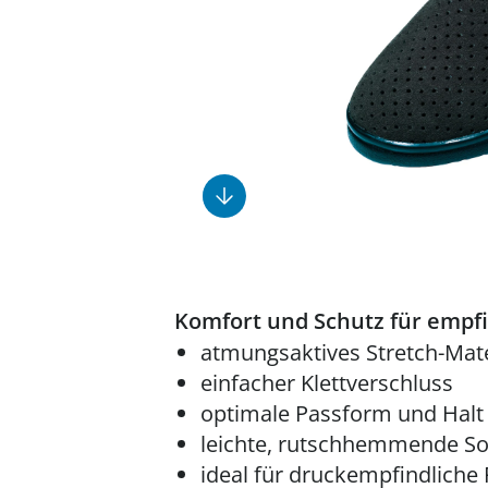
Fußpflegeprodukte
Geschenkideen
Elektromobile
Massage-Produkte
Herrenschuhe
Hausapotheke
Toilettenstühle
Ohrreiniger
Insektenabwehr
Ess- & Trinkhilfen
Sesselschoner
Mützen & Hüte
Kälte- & Wärmetherapie
Urinflaschen &
Nachttöpfe
Parfüm
Kleinmöbel
‎ Alle Anzeigen
‎ Alle Anzeigen
‎ Alle Anzeigen
‎ Alle Anzeigen
‎ Alle Anzeigen
Komfort und Schutz für empf
atmungsaktives Stretch-Mate
einfacher Klettverschluss
optimale Passform und Halt
leichte, rutschhemmende So
ideal für druckempfindliche