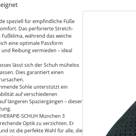
eeignet
speziell für empfindliche Füße
omfort. Das perforierte Stretch-
s Fußklima, während das weiche
eich eine optimale Passform
t und Reibung vermieden – ideal
usses lässt sich der Schuh mühelos
assen. Dies garantiert einen
erursachen.
mmende Sohle unterstützt ein
bilität auf verschiedenen
auf längeren Spaziergängen – dieser
zung.
r THERAPIE-SCHUH München 3
rechende Optik zu verzichten. Er
und ist die perfekte Wahl für alle, die