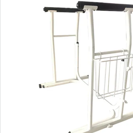
dem Bett oder vom Sofa selbständig bewältigen. Es
kann während einer Schwangerschaft, nach einem
Beinbruch oder nach einer Operation zum Einsatz
kommen und ist auch dann eine große Hilfe, wenn im
Laufe der Zeit die Kräfte ein wenig schwinden und das
Aufstehen mühsamer wird. Ist eine helfende Person
zugegen, wird auch sie entlastet, da zur Unterstützung
ein wesentlich geringerer Kraftaufwand nötig ist. Die
Vorrichtung wird einfach in der richtigen Position
aufgestellt, eine Boden- oder Wandmontage ist nicht
notwendig.
Der stabile Rahmen des Aufsteh- und Stützgeländers
ist aus hochwertigem Stahl gefertigt. Kunststoffpuffer
sorgen für einen festen Stand und verhindern ein
Rutschen und Kratzer auf dem Boden. Ein
Schaumstoffüberzug verleiht den ergonomischen
Griffen eine gute Griffigkeit und ermöglicht einen
festen, sicheren Halt. Die Aufstehhilfe ist mit einem
Ablagekorb ausgestattet, der rechts oder links