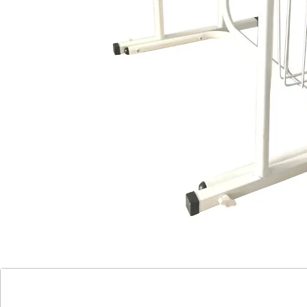
Rutschfester Stand
Vielseitig einsetzbar
Das Aufstehen aus einer sitzenden Position ist ein
komplexer Vorgang. Das wird uns allerdings meist erst
dann bewusst, wenn es Schwierigkeiten bereitet. Dann
kann es ein zeitraubender und anstrengender
Bewegungsablauf werden, der zu Frustrationen führt.
Plötzlich ist man in seiner Mobilität eingeschränkt und
womöglich auf Hilfe angewiesen. Dabei lässt sich
häufig mit einem praktischen Aufsteh- und
Stützgeländer Abhilfe schaffen und das Aufstehen
wieder selbständig bewältigen. Die Gefahr einer
Überanstrengung oder eines Sturzes schwindet und
das Leben wird etwas unbeschwerter.
Unabhängig davon, ob der Grund für die
Bewegungseinschränkung nur vorübergehend oder
dauerhaft ist, mit dem Aufsteh- und Stützgeländer
lässt sich der Gang zur Toilette, das Aufstehen aus