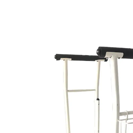
UVP 64,99 €
42,99 €
inkl. MwSt. und zzgl.
Versandkosten
In den Warenkorb
Sofort lieferbar - in 2-4 Werktagen bei Ihnen
Praktisches Hilfsmittel zur Förderung der
Mobilität
Ergonomische Griffe mit
Schaumstoffüberzug
Beidseitig einhängbarer Ablagekorb