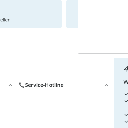
ellen
Newslet
4
w
Service-Hotline