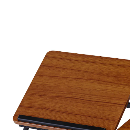
69,99 €
inkl. MwSt. und zzgl.
Versandkosten
In den Warenkorb
Lieferbar - in > 5 Wochen bei Ihnen
platzsparend klappbar
Rutschstopp für Bücher
Frühstücken, lesen, arbeiten … Das geht auch im Bett –
mit dem Bett-Tablett "Variabel"! Mit 2-geteilter Platte.
Ein Teil zum Aufstellen, mit erhöhter Kante. Gewicht 3