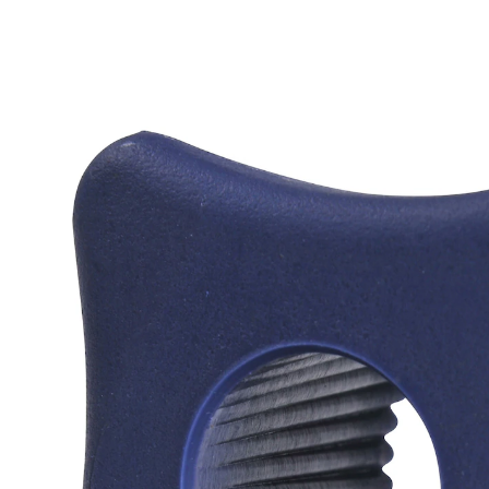
3,19 €
2,99 €
inkl. MwSt. und zzgl.
Versandkosten
In den Warenkorb
Sofort lieferbar - in 2-3 Werktagen bei Ihnen
So clever, so günstig, hilft beim Öffnen!
rutschfeste Grifffläche
Der Grip-Öffner ist speziell für Menschen mit
empfindlichen Gelenken gemacht. Durch die große
Grifffläche (Ø 7 cm) ist er so handlich wie ein