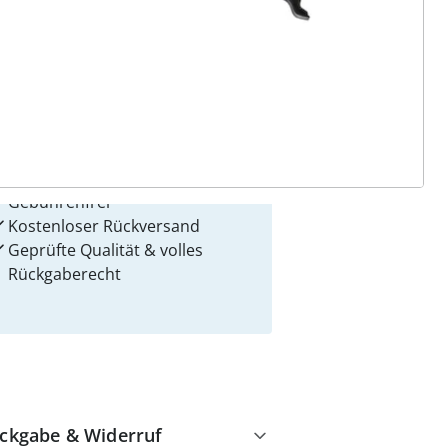
 Gründe für
alzvital
Versandkostenfrei ab 99 €
Kauf auf Rechnung
Gebührenfrei
Kostenloser Rückversand
Geprüfte Qualität & volles
Rückgaberecht
ckgabe & Widerruf