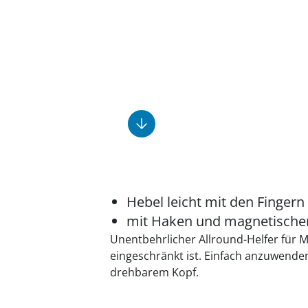
Fußpflegeprodukte
Geschenkideen
Elektromobile
Massage-Produkte
Herrenschuhe
Hausapotheke
Toilettenstühle
Ohrreiniger
Insektenabwehr
Ess- & Trinkhilfen
Sesselschoner
Mützen & Hüte
Kälte- & Wärmetherapie
Urinflaschen &
Nachttöpfe
Parfüm
Kleinmöbel
‎ Alle Anzeigen
‎ Alle Anzeigen
‎ Alle Anzeigen
‎ Alle Anzeigen
‎ Alle Anzeigen
Hebel leicht mit den Fingern
mit Haken und magnetischer
Unentbehrlicher Allround-Helfer für 
eingeschränkt ist. Einfach anzuwend
drehbarem Kopf.