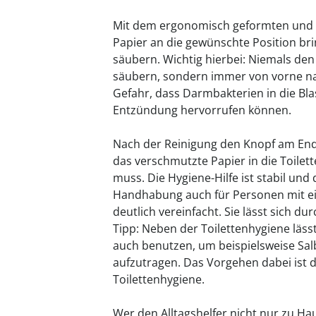
Mit dem ergonomisch geformten und 38
Papier an die gewünschte Position br
säubern. Wichtig hierbei: Niemals den
säubern, sondern immer von vorne na
Gefahr, dass Darmbakterien in die Bl
Entzündung hervorrufen können.
Nach der Reinigung den Knopf am Ende
das verschmutzte Papier in die Toilet
muss. Die Hygiene-Hilfe ist stabil und
Handhabung auch für Personen mit ei
deutlich vereinfacht. Sie lässt sich d
Tipp: Neben der Toilettenhygiene lässt
auch benutzen, um beispielsweise Sal
aufzutragen. Das Vorgehen dabei ist d
Toilettenhygiene.
Wer den Alltagshelfer nicht nur zu H