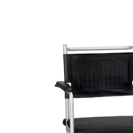
UVP 199,95 €
143,99 €
inkl. MwSt. und zzgl.
Versandkosten
In den Warenkorb
Lieferbar - in 10-12 Werktagen bei Ihnen
🤫
Diskrete Lieferung
Armlehnen schwenkbar für leichtes
Umsetzen
Fußstützen hochklapp- und verstellbar
Sitzauflage und Eimerdeckel abnehmbar