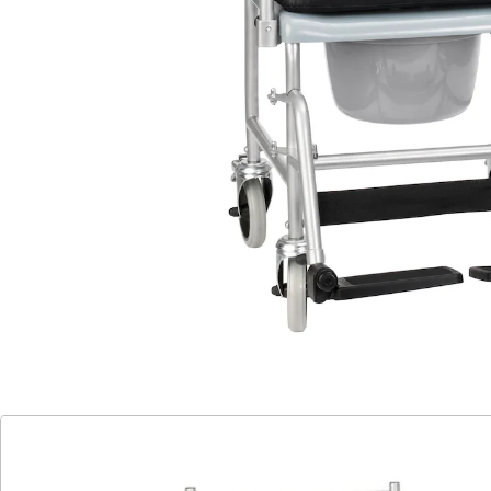
Rollstuhl und Toilettenstuhl in Einem. Bequem fahrbar
auf 4 Lenkrollen, die beiden hinteren mit
Feststellbremse. Abnehmbares Sitzpolster, Sitzbrille,
Öffnung 26 x 23 cm. Entnehmbarer 5 Liter-Eimer mit
Deckel und Bügel. Aus pulverbeschichtetem Stahlrohr,
Eimer, Sitzbrille und Fußstützen aus Kunststoff,
Armlehnen aus Polyurethan. Belastbar bis 120 kg.
Einfache Montage ohne Werkzeug.
Geprüftes Medizinprodukt.
Details
Hinweise & Hersteller
Bewertungen