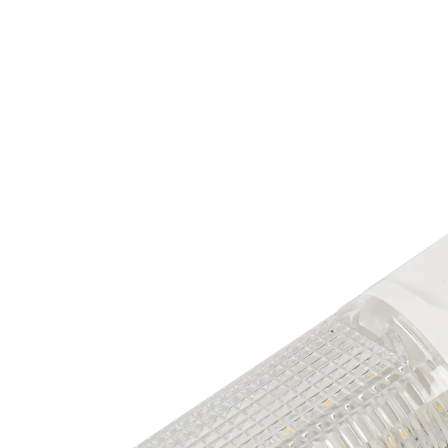
9,99 €
inkl. MwSt. und zzgl.
Versandkosten
In den Warenkorb
Sofort lieferbar - in 2-3 Werktagen bei Ihnen
Damit haben Sie – etwa bei nächtlichen
Toilettengängen – stets ein schwaches Licht zur
Orientierung. Die Dämmerungsautomatik schaltet bei
10 Lux ein.