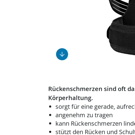
Fußpflegeprodukte
Geschenkideen
Elektromobile
Massage-Produkte
Herrenschuhe
Hausapotheke
Toilettenstühle
Ohrreiniger
Insektenabwehr
Ess- & Trinkhilfen
Sesselschoner
Mützen & Hüte
Kälte- & Wärmetherapie
Urinflaschen &
Nachttöpfe
Parfüm
Kleinmöbel
‎ Alle Anzeigen
‎ Alle Anzeigen
‎ Alle Anzeigen
‎ Alle Anzeigen
‎ Alle Anzeigen
Rückenschmerzen sind oft das
Körperhaltung.
sorgt für eine gerade, aufre
angenehm zu tragen
kann Rückenschmerzen lin
stützt den Rücken und Schul