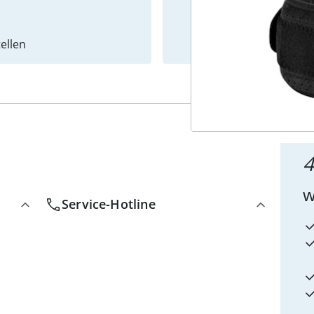
ellen
Newslet
4
w
Service-Hotline