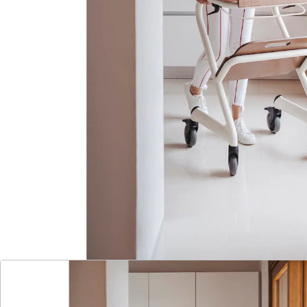
passend für Handlauf oder Sitzfläche
großzügige Maße für viel Platz
pflegeleicht- glatt und leicht abwischbar
Mit unserem Tablett als einzelnes Zubehör können Sie,
sicher an Ihrem Rollator, den Tisch decken und Ihr
Wohnraumrollator zum praktischen Servierwagen
verwandeln.
Das hochwertige Echtholztablett bietet Ihnen nicht nur
ausreichend Platz für Geschirr und mehr, sondern
auch eine stabile und sichere Oberfläche.
Verabschieden Sie sich von mühsamem Balancieren
und entdecken Sie die Leichtigkeit des Servierens mit
unserem Tablett. Gönnen Sie sich diesen Komfort, der
exklusiv für Ihren SALJOL Wohnraumrollator entwickelt
wurde.
Lieferhinweis:
Die Lieferung erfolgt montiert.