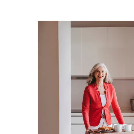
UVP 79,00 €
73,49 €
inkl. MwSt. und zzgl.
Versandkosten
In den Warenkorb
Sofort lieferbar - in 3-4 Werktagen bei Ihnen
Machen Sie Ihren Wohnraumrollator zu einem
Servierwagen
Echtholz (Multiplex), belastbar bis 20kg
verwandelt Ihr Rollator in einen
Servierwagen