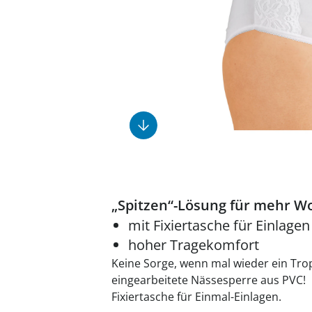
Fußpflegeprodukte
Geschenkideen
Elektromobile
Massage-Produkte
Herrenschuhe
Hausapotheke
Toilettenstühle
Ohrreiniger
Insektenabwehr
Ess- & Trinkhilfen
Sesselschoner
Mützen & Hüte
Kälte- & Wärmetherapie
Urinflaschen &
Nachttöpfe
Parfüm
Kleinmöbel
‎ Alle Anzeigen
‎ Alle Anzeigen
‎ Alle Anzeigen
‎ Alle Anzeigen
‎ Alle Anzeigen
„Spitzen“-Lösung für mehr Wo
mit Fixiertasche für Einlagen
hoher Tragekomfort
Keine Sorge, wenn mal wieder ein Trop
eingearbeitete Nässesperre aus PVC!
Fixiertasche für Einmal-Einlagen.