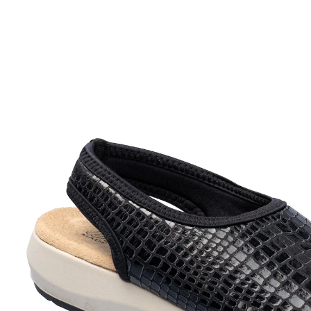
ab
16,39 €
inkl. MwSt. und zzgl.
Versandkosten
Größe
In den Warenkorb
Sofort lieferbar - in 2-3 Werktagen bei Ihnen
bequemes An- und Ausziehen dank
Stretch
Modische Sandalen in angesagter Optik. Das elastische
Oberteil schmiegt sich weich an den Fuß und
erleichtert den Einstieg, der Fersenriemen gibt