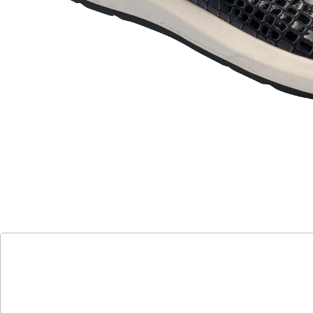
sicheren Halt. Das sanft gepolsterte Fußbett sorgt für
Entlastung beim Gehen.
Details
Hinweise & Hersteller
Bewertungen
Katalog bestellen