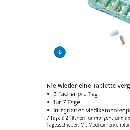
Fußpflegeprodukte
Geschenkideen
Elektromobile
Massage-Produkte
Herrenschuhe
Hausapotheke
Toilettenstühle
Ohrreiniger
Insektenabwehr
Ess- & Trinkhilfen
Sesselschoner
Mützen & Hüte
Kälte- & Wärmetherapie
Urinflaschen &
Nachttöpfe
Parfüm
Kleinmöbel
‎ Alle Anzeigen
‎ Alle Anzeigen
‎ Alle Anzeigen
‎ Alle Anzeigen
‎ Alle Anzeigen
Nie wieder eine Tablette ver
2 Fächer pro Tag
für 7 Tage
integrierter Medikamentenp
7 Tage à 2 Fächer: für morgens und a
Tagesschieber. Mit Medikamentenplan 