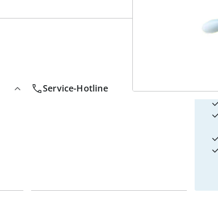
4
w
Service-Hotline