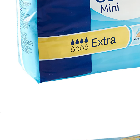
hoher Tragekomfort durch anatomische
Passform
Saugleistung: 566 ml
Kleine verlässliche Einlagen, die trotzdem einen hohen
Grad an Sicherheit, Komfort und Trockenheit
gewährleisten. Mit effektivem Auslaufschutz. Mit
Klebestreifen zu fixieren.
Details
Hinweise & Hersteller
Bewertungen