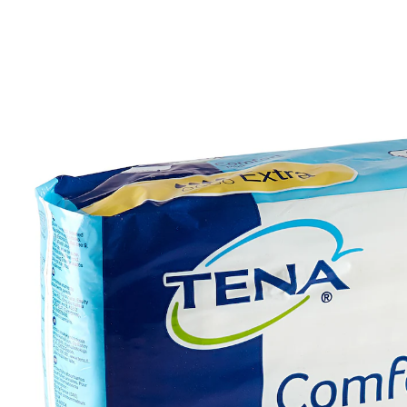
10,69 €
inkl. MwSt. und zzgl.
Versandkosten
In den Warenkorb
Sofort lieferbar - in 2-3 Werktagen bei Ihnen
🤫
Diskrete Lieferung
Spezieller Saugkern – hält länger trocken
schließt Feuchtigkeit und Gerüche sicher
ein
selteneres Wechseln = weniger Verbrauch
schnelle Flüssigkeitsaufnahme, weniger
Rücknässe