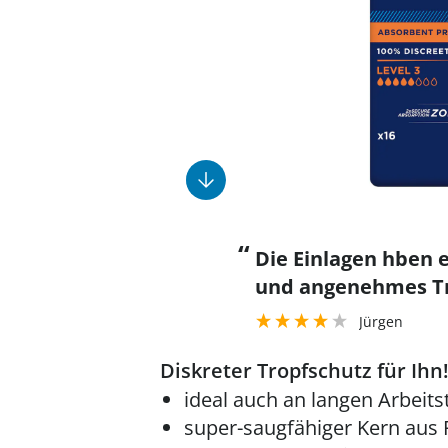
Fußpflegeprodukte
Geschenkideen
Elektromobile
Massage-Produkte
Herrenschuhe
Hausapotheke
Toilettenstühle
Ohrreiniger
Insektenabwehr
Ess- & Trinkhilfen
Sesselschoner
Mützen & Hüte
Kälte- & Wärmetherapie
Urinflaschen &
Nachttöpfe
Parfüm
Kleinmöbel
‎ Alle Anzeigen
‎ Alle Anzeigen
‎ Alle Anzeigen
‎ Alle Anzeigen
‎ Alle Anzeigen
“
Die Einlagen hben eine gute Qualität
und angenehmes Tr
Jürgen
Diskreter Tropfschutz für Ihn
ideal auch an langen Arbeit
super-saugfähiger Kern aus