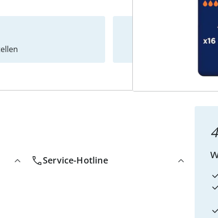
ellen
Newslet
4
w
Service-Hotline