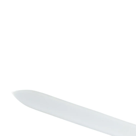
3,99 €
inkl. MwSt. und zzgl.
Versandkosten
In den Warenkorb
Sofort lieferbar - in 2-3 Werktagen bei Ihnen
ermöglicht splitterfreies Glätten der Nägel
Die nachhaltige Glasnagelfeile bringt Ihre Nägel
schonend in Form. Sehr gut für empfindliche Nägel
geeignet.
Details