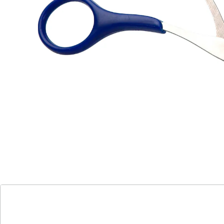
antibakteriellem Kunststoff. In gebogener Form für
einfache Handhabung.
Material: Kunststoff, Edelstahl
Details
Hinweise & Hersteller
Bewertungen