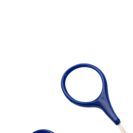
UVP 6,99 €
1,99 €
inkl. MwSt. und zzgl.
Versandkosten
In den Warenkorb
Sofort lieferbar - in 2-3 Werktagen bei Ihnen
Sicherer als jedes "Buschmesser"!
Wachsen die Augenbrauen zu dicht, wirkt das wie
wildes "Buschwerk". Wie gut, dass die Augenbrauen-
Schere beim Kürzen und Lichten hilft! Sehr praktische
Ausführung aus Edelstahl (18/0) mit kleinem Kamm aus