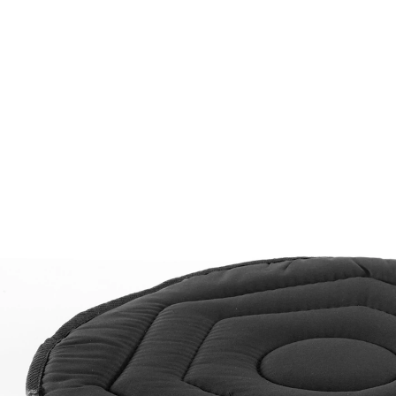
UVP 14,99 €
9,99 €
inkl. MwSt. und zzgl.
Versandkosten
In den Warenkorb
Sofort lieferbar - in 2-3 Werktagen bei Ihnen
Bleiben Sie bequem mobil!
bequemer und ohne Verrenkungen
aufstehen
mühelos ein- und aussteigen
Das Hinsetzen und Aufstehen zu Hause oder das
Einsteigen in´s Auto geht viel bequemer und ohne