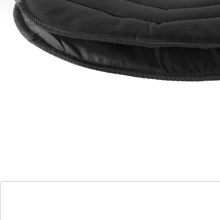
Verrenkungen! Einfach gerade auf das Kissen setzen
und um 360° in die gewünschte Position drehen. Das
Drehkissen vermeidet schmerzhafte
Drehbewegungen. 360° drehbar.
Details
Hinweise & Hersteller
Bewertungen