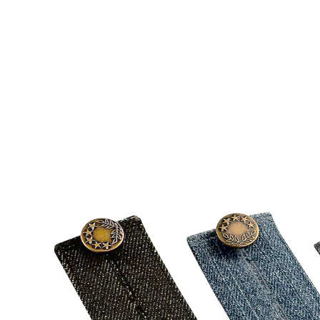
4,99 €
inkl. MwSt. und zzgl.
Versandkosten
In den Warenkorb
Sofort lieferbar - in 2-3 Werktagen bei Ihnen
Alternativprodukt
Zu diesem Artikel haben wir eine Alternative gefunden,
die Sie interessieren könnte:
Ruco
Silikon-Hosenerweiterung, 5 Stück
(27)
Einzelpreis: