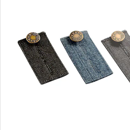
und die Jeans-Bunderweiterung am Bund
einzuknöpfen. Das gelingt sogar ganz diskret unter
dem Tisch. Danach lässt sich die Jeans mit dem an der
Erweiterung befindlichen Metallknopf verschließen. Die
Entlastung ist sofort spürbar und für andere ist der
kleine Schummel nicht sichtbar. Sollte die Jeans nach
einem Verdauungsspaziergang wieder passen, lässt
sich die Hosenbunderweiterung natürlich genauso
einfach wieder entfernen.
Die Hosenbunderweiterung eignet sich auch, um
während einer Diät schneller wieder in die
Lieblingsjeans zu passen oder diese bei einer
Schwangerschaft länger tragen zu können. Als ebenso
nützlich erweist sich die Jeans-Bunderweiterung im
Urlaub, wenn das reichhaltige Buffet einfach zu gut ist,
um daran vorbeizugehen. Dank seiner handlichen
Form lässt sich der praktische Alltagshelfer für den
Notfall im Gepäck verstauen oder in die Handtasche