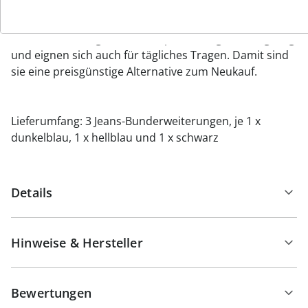
stecken und ist bei Bedarf schnell einsatzbereit. Durch
den hochwertigen Stoff in Denim-Qualität sind die
Bunderweiterungen sehr strapazierfähig und langlebig
und eignen sich auch für tägliches Tragen. Damit sind
sie eine preisgünstige Alternative zum Neukauf.
Lieferumfang: 3 Jeans-Bunderweiterungen, je 1 x
dunkelblau, 1 x hellblau und 1 x schwarz
Details
Hinweise & Hersteller
Bewertungen