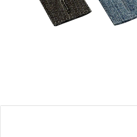
3,99 €
Macht Schluss mit zwickenden Jeans
günstige Alternative zum Neukauf
ohne Nähen einfach anknöpfen
macht Jeans in Sekunden weiter
in hochwertiger Denim-Qualität
mit modischen Metallknöpfen
in dunkelblau, hellblau und schwarz
Wenn nach einem reichhaltigen Essen die
Lieblingsjeans unangenehm spannt, sorgt die
praktische Bunderweiterung schnell für die nötigen
Extra-Zentimeter. Dazu braucht es weder
Nähkenntnisse noch wird die Jeans dabei beschädigt.
Stattdessen genügt es, den Knopf der Hose zu öffnen