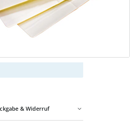
alzvital
Versandkostenfrei ab 99 €
Kauf auf Rechnung
Gebührenfrei
Kostenloser Rückversand
Geprüfte Qualität & volles
Rückgaberecht
ckgabe & Widerruf