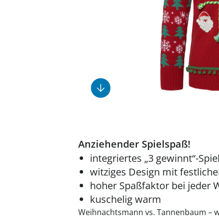
Fußpflegeprodukte
Geschenkideen
Elektromobile
Massage-Produkte
Herrenschuhe
Hausapotheke
Toilettenstühle
Ohrreiniger
Insektenabwehr
Ess- & Trinkhilfen
Sesselschoner
Mützen & Hüte
Kälte- & Wärmetherapie
Urinflaschen &
Nachttöpfe
Parfüm
Kleinmöbel
‎ Alle Anzeigen
‎ Alle Anzeigen
‎ Alle Anzeigen
‎ Alle Anzeigen
‎ Alle Anzeigen
Anziehender Spielspaß!
integriertes „3 gewinnt“-Spie
witziges Design mit festlich
hoher Spaßfaktor bei jeder 
kuschelig warm
Weihnachtsmann vs. Tannenbaum – wer