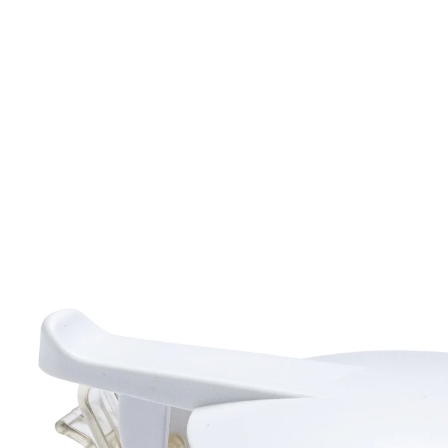
3,19 €
inkl. MwSt. und zzgl.
Versandkosten
In den Warenkorb
Jetzt vorbestellen - bald lieferbar
Ein "Prosit" auf diese gute Idee!
Wespenabwehr? So klappt's prima! Kaum ist der
Sommer richtig auf unseren Balkonen und Gärten
angekommen, sind auch schon die durstigen Wespen
da. Weil das ganz schnell gefährlich werden kann,
lieber gleich alle Gläser mit Klipp-Klapp bestücken!
Schon gibt's für Wespen keine "Landeerlaubnis" mehr!