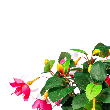
UVP 14,99 €
10,89 €
inkl. MwSt. und zzgl.
Versandkosten
Variante
pink
9,49 €
nur
ab
2
Stück
1
In den Warenkorb
Sofort lieferbar - in 2-3 Werktagen bei Ihnen