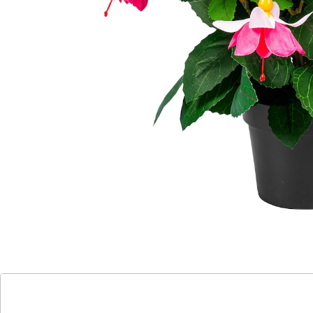
Immerwährende Blütenpracht!
„blüht“ überall
pflegeleicht & farbintensiv
Diese Fuchsie sieht einfach überall gut aus – auch an
Standorten mit schlechten Lichtverhältnissen.
Begrünen Sie Räume ohne Tageslicht oder schattige
Ecken mit der ­immer frischen Kunstpflanze – damit
klappt‘s sogar ohne grünen Daumen.
Details
Hinweise & Hersteller