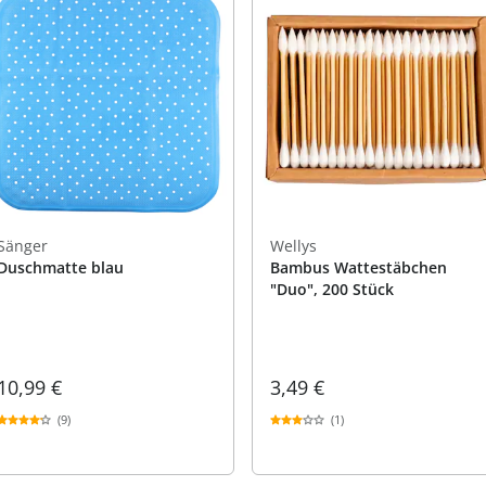
praktische
auf einer
Uringeruc
die Kranke
Parotitisp
Jetzt entde
Jetzt entde
Alltagshilf
Vibrationsp
neutralisie
Jetzt entde
Jetzt entde
Haushalt
jetzt entde
Jetzt entde
Jetzt entde
Sänger
Wellys
Duschmatte blau
Bambus Wattestäbchen
"Duo", 200 Stück
10,99 €
3,49 €
(9)
(1)