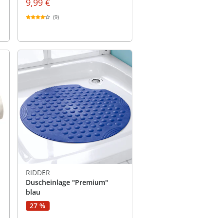
9,99 €
(9)
RIDDER
Duscheinlage "Premium"
blau
27 %