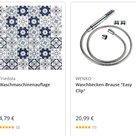
Friedola
WENKO
Waschmaschinenauflage
Waschbecken-Brause "Easy
Clip"
4,79 €
20,99 €
(2)
(1)