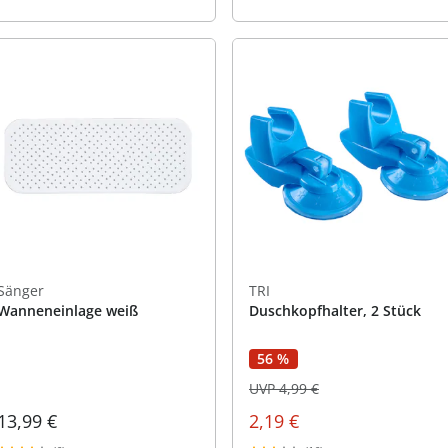
Sänger
TRI
Wanneneinlage weiß
Duschkopfhalter, 2 Stück
56 %
UVP 4,99 €
13,99 €
2,19 €