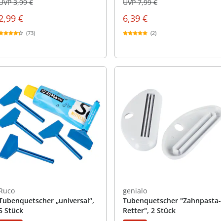
UVP 3,99 €
UVP 7,99 €
2,99 €
6,39 €
(73)
(2)
Ruco
genialo
Tubenquetscher „universal“,
Tubenquetscher "Zahnpasta-
5 Stück
Retter", 2 Stück