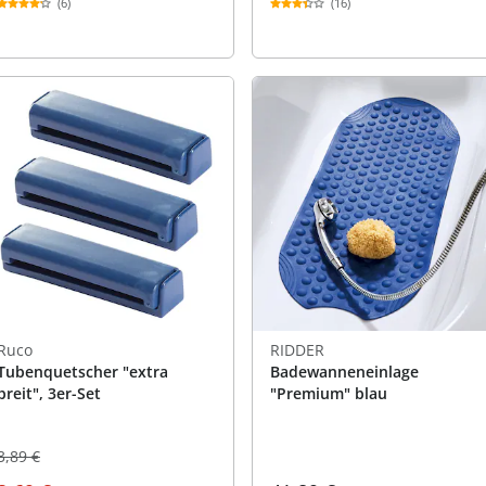
(6)
(16)
Ruco
RIDDER
Tubenquetscher "extra
Badewanneneinlage
breit", 3er-Set
"Premium" blau
3,89 €