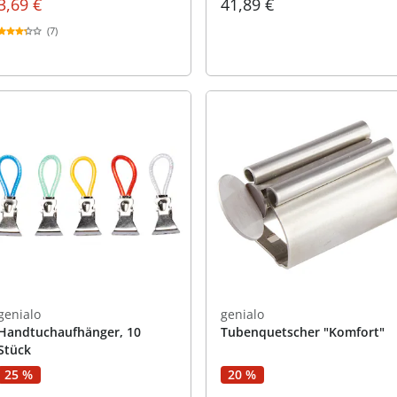
3,69 €
41,89 €
(7)
genialo
genialo
Handtuchaufhänger, 10
Tubenquetscher "Komfort"
Stück
25 %
20 %