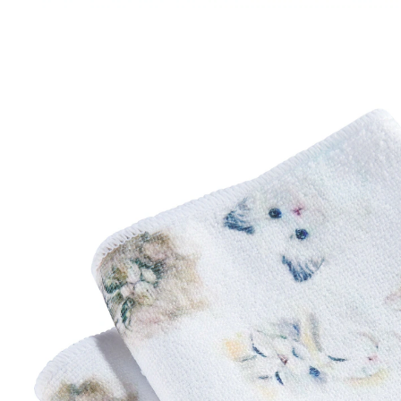
5,99 €
inkl. MwSt. und zzgl.
Versandkosten
In den Warenkorb
Sofort lieferbar - in 2-3 Werktagen bei Ihnen
Streichelweiches für Ihr Geschirr!
Die Kätzchenmotive auf diesen Geschirrtüchern
sorgen sicher für viel Freude beim Abtrocknen. 2 Stück
Details