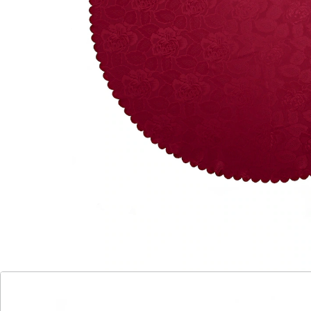
So schön wie Damast!
Waschmaschinenfest für einfache
Reinigung
Fleckenresistent und alltagstauglich
Betrachten Sie den edlen Schimmer des aufwendig
gewebten Jacquardstoffs! Er wirkt wie teurer Damast,
wurde aber aus Kunstfaser hergestellt. Damit ist die
Tischdecke "Jasmin" erfreulich unempfindlich gegen
Flecken, waschbar, schnell trocknend und leicht zu
bügeln! Tischdecke "Jasmin" mit hübscher
Rundbogenkante – damit werten Sie jedes Ambiente
auf!
Details