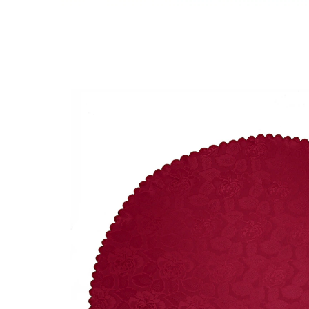
UVP 14,99 €
1,00 €
inkl. MwSt. und zzgl.
Versandkosten
Variante
bordeaux
+ 2
Auswahl
Bei Verfügbarkeit erinnern
Derzeit nicht lieferbar