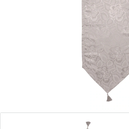
So schön wie Damast!
Waschmaschinenfest für einfache
Reinigung
Fleckenresistent und alltagstauglich
Betrachten Sie den edlen Schimmer des aufwendig
gewebten Jacquardstoffs! Er wirkt wie teurer Damast,
wurde aber aus Kunstfaser hergestellt. Damit ist die
Tischdecke "Jasmin" erfreulich unempfindlich gegen
Flecken, waschbar, schnell trocknend und leicht zu
bügeln! Tischdecke "Jasmin" mit hübscher
Rundbogenkante – damit werten Sie jedes Ambiente
auf!
Details