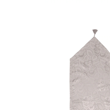
14,99 €
inkl. MwSt. und zzgl.
Versandkosten
Variante
taupe
+ 2
Auswahl
In den Warenkorb
Sofort lieferbar - in 2-3 Werktagen bei Ihnen