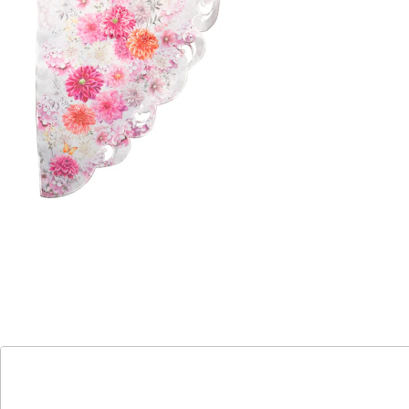
Räume. Das florale Design kombiniert feine Stickerei
mit hochwertigem Druck. Die breite Spitze am unteren
Rand ist ein echter Blickfang. Pflegeleicht und langlebig
– perfekt für Küche, Esszimmer oder Wohnbereich.
Details
Hinweise & Hersteller
Bewertungen