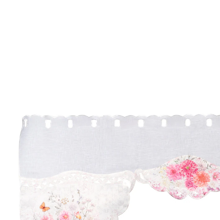
UVP 29,99 €
13,79 €
inkl. MwSt. und zzgl.
Versandkosten
In den Warenkorb
Sofort lieferbar - in 2-3 Werktagen bei Ihnen
Fensterträume in voller Blüte!
elegante Spitze für edlen Look
detailreiche Stickerei und Druck
pflegeleicht und langlebig
Diese M-Bogen Gardine bringt stilvolle Eleganz in Ihre