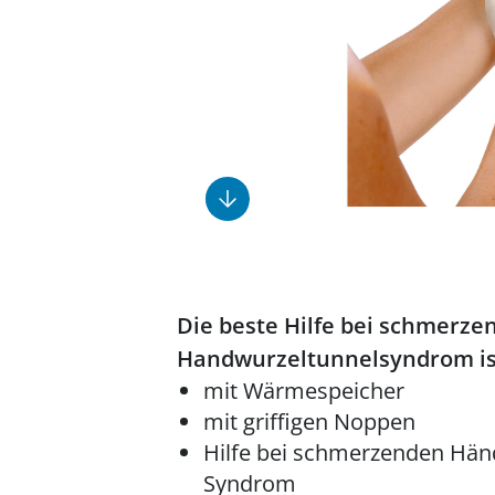
Fußpflegeprodukte
Geschenkideen
Elektromobile
Massage-Produkte
Herrenschuhe
Hausapotheke
Toilettenstühle
Ohrreiniger
Insektenabwehr
Ess- & Trinkhilfen
Sesselschoner
Mützen & Hüte
Kälte- & Wärmetherapie
Urinflaschen &
Nachttöpfe
Parfüm
Kleinmöbel
‎ Alle Anzeigen
‎ Alle Anzeigen
‎ Alle Anzeigen
‎ Alle Anzeigen
‎ Alle Anzeigen
Die beste Hilfe bei schmerz
Handwurzeltunnelsyndrom i
mit Wärmespeicher
mit griffigen Noppen
Hilfe bei schmerzenden Hän
Syndrom