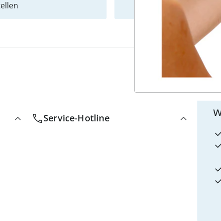
ellen
Newslet
4
w
Service-Hotline