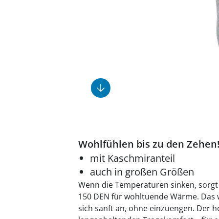
Fußpflegeprodukte
Geschenkideen
Elektromobile
Massage-Produkte
Herrenschuhe
Hausapotheke
Toilettenstühle
Ohrreiniger
Insektenabwehr
Ess- & Trinkhilfen
Sesselschoner
Mützen & Hüte
Kälte- & Wärmetherapie
Urinflaschen &
Nachttöpfe
Parfüm
Kleinmöbel
‎ Alle Anzeigen
‎ Alle Anzeigen
‎ Alle Anzeigen
‎ Alle Anzeigen
‎ Alle Anzeigen
Wohlfühlen bis zu den Zehen
mit Kaschmiranteil
auch in großen Größen
Wenn die Temperaturen sinken, sorgt 
150 DEN für wohltuende Wärme. Das we
sich sanft an, ohne einzuengen. Der h