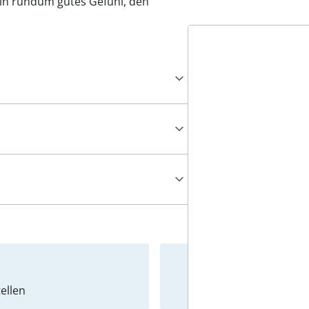
ein rundum gutes Gefühl, den
ellen
Newslet