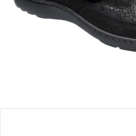
Alternativprodukt
Zu diesem Artikel haben wir eine Alternative gefunden,
die Sie interessieren könnte:
WALDLÄUFER
Damenschuh Ramona Sneaker
(2)
Einzelpreis:
UVP 125,00 €
77,99 €
Eleganz und Komfort in zwei stilvollen Varianten
edles Lackleder oder modische Reptil-
Optik
individuelle Anpassung mit