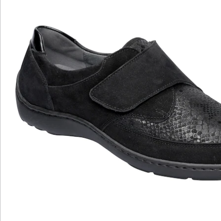
Klettverschluss
großzügige Komfortweite H für bequemen
Sitz
echtes Lederfutter für besten
Tragekomfort
PU-Sohle für Dämpfung und sicheren Halt
Der Damenhalbschuh Henni von Waldläufer bietet
Ihnen die Wahl zwischen zwei eleganten Varianten:
klassisches Schwarz in Lack oder auffällige Reptil-Optik.
Beide Modelle überzeugen durch hochwertiges
Obermaterial und zeitloses Design. Der praktische
Klettverschluss ermöglicht eine individuelle Anpassung
an Ihre Fußform, während die Komfortweite H für
einen besonders bequemen Sitz sorgt. Das Innenfutter
aus echtem Leder garantiert ein angenehmes
Tragegefühl, und die PU-Sohle bietet optimale
Dämpfung sowie sicheren Halt bei jedem Schritt. Ideal
für Damen, die Komfort und Stil gleichermaßen