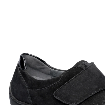
UVP 99,90 €
ab
57,79 €
inkl. MwSt. und zzgl.
Versandkosten
Variante
Reptil-Optik
Größe
In den Warenkorb
Sofort lieferbar - in 2-3 Werktagen bei Ihnen