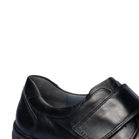
UVP 130,00 €
ab
82,99 €
inkl. MwSt. und zzgl.
Versandkosten
Größe
In den Warenkorb
Sofort lieferbar - in 2-3 Werktagen bei Ihnen
Ein richtiger Schuh- der Weg zum Komfort
einfaches Anziehen
breiter Klettverschluss