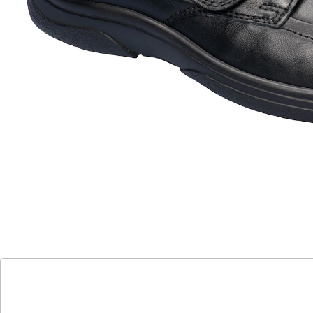
für sensible Füße geeignet
luftgepolstertes Wechselfußbett
flexible PU-Laufsohle
Herren Halbschuh Ken bedeutet die perfekte Symbiose
aus schickem Design und hohem Komfort. Der Ken ist
speziell für breitere und sensible Füße geeignet, dank
des weiten Einschlupfs und des funktionalen
Klettverschlusses. Dieser Schuh bietet nicht nur einen
guten Halt, sondern auch eine hervorragende
Federung durch das luftgepolsterte Wechselfußbett.
Erleben Sie federleichten Gang mit der flexiblen und
griffigen PU-Laufsohle des Sportschuhs Ken.
Details