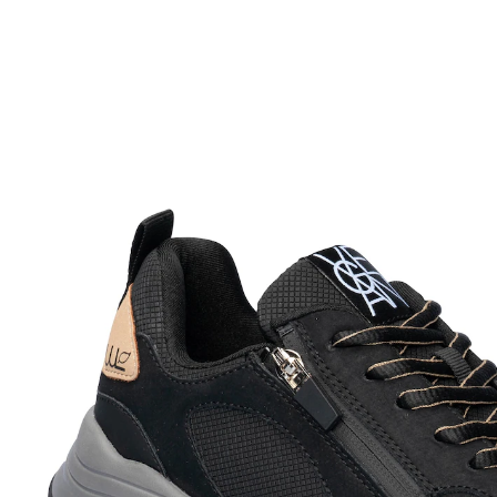
UVP 99,90 €
ab
57,79 €
inkl. MwSt. und zzgl.
Versandkosten
Größe
In den Warenkorb
Sofort lieferbar - in 2-3 Werktagen bei Ihnen
Moderner Look und höchster Tragekomfort.
Großzügige H/K-Weite sowohl für breitere als auch für
schmalere Füße geeignet. Mit praktischem