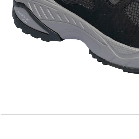
Reißverschluss und Schnürung für eine individuelle
Passform. Die strapazierfähige Gummi-EVA-Sohle
bietet optimale Dämpfung und Halt.
Herausnehmbares Fußbett.
Details
Hinweise & Hersteller
Bewertungen