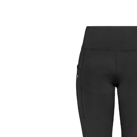
UVP 39,99 €
10,89 €
inkl. MwSt. und zzgl.
Versandkosten
Größe
In den Warenkorb
Sofort lieferbar - in 2-3 Werktagen bei Ihnen
Mit den Leggings läuft's!
viel Platz dank Reißverschlusstaschen
macht jede Bewegung mit