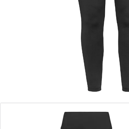
Mit maximalem Komfort und stilvoller Optik begleitet
Sie diese Leggings bei jeder Aktivität. Das elastische
Stretchmaterial und der hohe Komfortbund sorgen für
einen perfekten Sitz und volle Bewegungsfreiheit.
Praktisch: 4 Taschen, davon 2 mit Reißverschluss,
bieten Platz für persönliche Dinge.
Details
Hinweise & Hersteller
Bewertungen