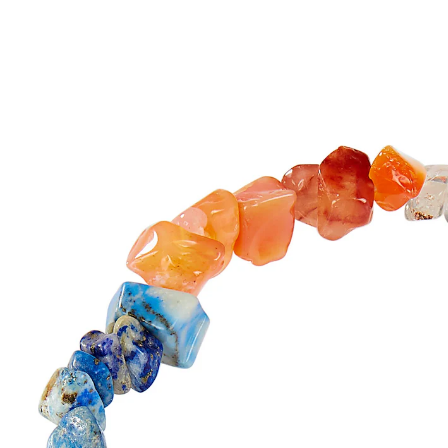
UVP 8,99 €
4,99 €
inkl. MwSt. und zzgl.
Versandkosten
In den Warenkorb
Sofort lieferbar - in 2-3 Werktagen bei Ihnen
Nutzen Sie die Kraft der Edelsteine!
Die Kräfte von Bergkristall, rotem Jaspis, Karneol,
Lapislazuli, Aventurin, Amethyst und gelber Jade
können Ihnen zu mehr Wohlbefinden verhelfen und
Ihre innere Balance aufrechterhalten. Jeder Stein ist
einem der 7 Chakren zugeordnet. Armband mit