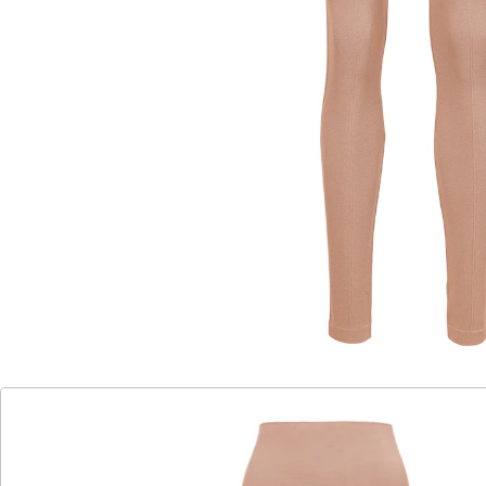
4 aufgesetzten goldfarbenen Reißverschlüssen, Biesen
und hohem Komfortbund.
Details
Hinweise & Hersteller
Bewertungen
Katalog bestellen