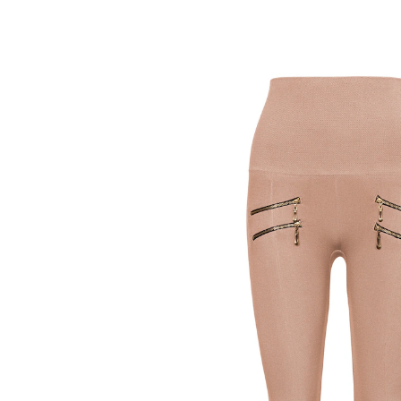
UVP 24,99 €
ab
7,19 €
inkl. MwSt. und zzgl.
Versandkosten
Größe
In den Warenkorb
Sofort lieferbar - in 2-3 Werktagen bei Ihnen
Eine Leggings zum Wohlfühlen, die in keinem
Kleiderschrank fehlen sollte! Die figurschmeichelnde,
bewegungsfreundliche Königin der Saison glänzt mit