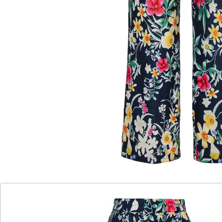
Stilsicher unterwegs!
komfortabler Gummibund
figurschmeichelnder Schnitt
Die Culotte-Hose bringt Farbe in Ihren Kleiderschrank
und sorgt für strahlende Auftritte. Mit ihrem
bequemen Gummibund und dem vorteilhaften Schnitt
umspielt sie Ihre Figur und bietet den ganzen Tag über
Komfort, ohne einzuengen oder zu drücken.
Details
Hinweise & Hersteller