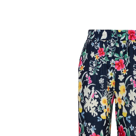
UVP 19,99 €
ab
13,49 €
inkl. MwSt. und zzgl.
Versandkosten
Größe
10,19 €
nur
ab
2
Stück
1
In den Warenkorb
Sofort lieferbar - in 2-3 Werktagen bei Ihnen