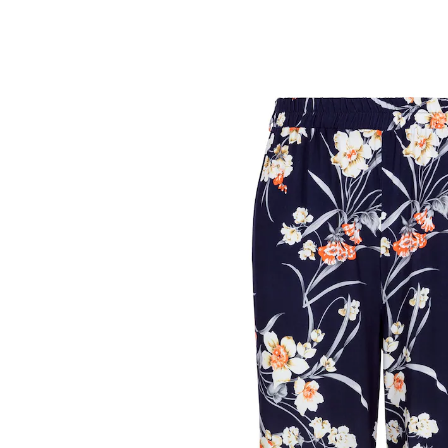
UVP 24,99 €
ab
9,19 €
inkl. MwSt. und zzgl.
Versandkosten
Größe
In den Warenkorb
Sofort lieferbar - in 2-3 Werktagen bei Ihnen
Die Hose im Culotte-Stil ist ein echter Blickfang. Mit
ihrem Elastikbund sorgt sie für einen bequemen und