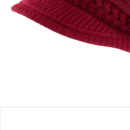
in Felloptik
mit kuscheligem Innenfutter
bis 58 cm Kopfumfang
in verschiedenen Farben erhältlich
Das außergewöhnliche Design besticht durch die
Kombination verschiedener Strickmuster und Felloptik.
Eine kleine Blume in gleicher Farbe ist als raffiniertes
Highlight auf der Seite angebracht. Doch nicht nur
optisch strahlt die Mütze Gemütlichkeit aus. Dank
kuscheligem Innenfutter hält sie auch schön warm.
Praktisch: Sie passt bis zu einem Kopfumfang von 58
cm.
Details