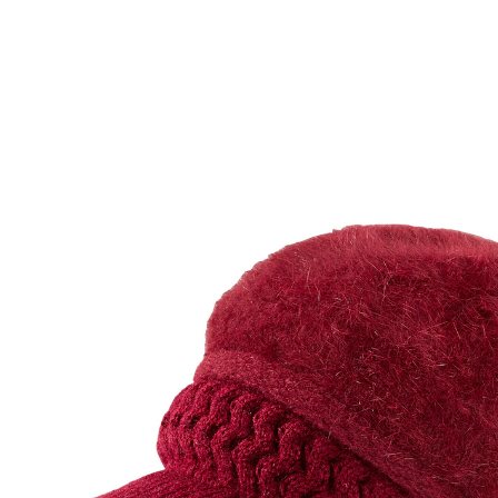
UVP 19,99 €
6,99 €
inkl. MwSt. und zzgl.
Versandkosten
Variante
bordeaux
In den Warenkorb
Sofort lieferbar - in 2-3 Werktagen bei Ihnen
Chic & warm - Mit dieser Kuschel-City-Mütze
verleihen Sie Ihrem Outfit das gewisse Etwas!
City-Mütze